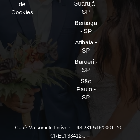
Guarujá -
de
SP
Cookies
Bertioga
- SP
Atibaia -
SP
Barueri -
SP
São
Paulo -
SP
Cauê Matsumoto Imóveis – 43.281.546/0001-70 –
CRECI 38412-J –