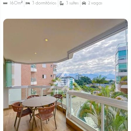
160m²
3 dormitórios
3 suítes
2 vagas