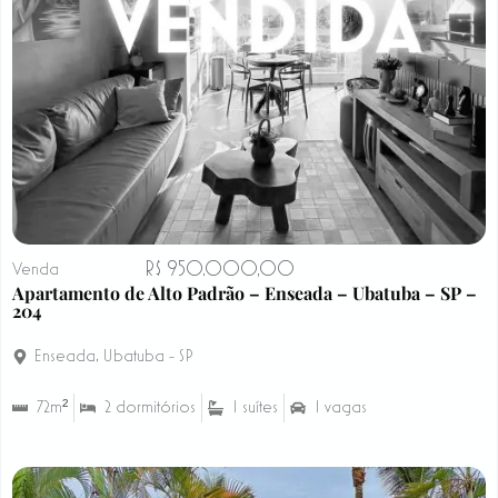
R$ 950.000,00
Venda
Apartamento de Alto Padrão – Enseada – Ubatuba – SP –
204
Enseada
,
Ubatuba - SP
72m²
2 dormitórios
1 suítes
1 vagas