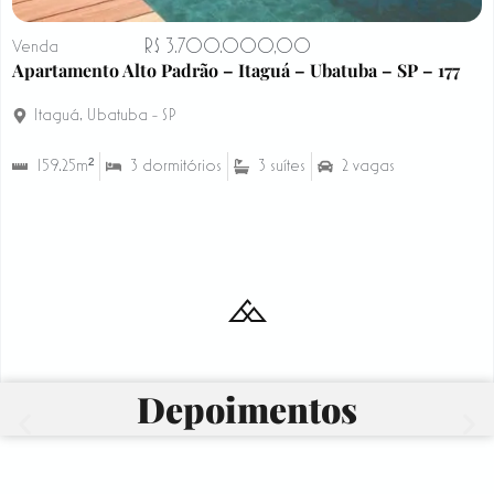
R$ 3.700.000,00
Venda
Apartamento Alto Padrão – Itaguá – Ubatuba – SP – 177
Itaguá
,
Ubatuba - SP
159.25m²
3 dormitórios
3 suítes
2 vagas
Depoimentos