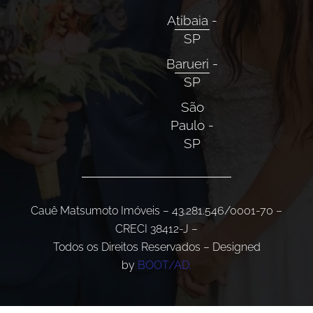
Atibaia -
SP
Barueri -
SP
São
Paulo -
SP
Cauê Matsumoto Imóveis – 43.281.546/0001-70 –
CRECI 38412-J –
Todos os Direitos Reservados – Designed
by
BOOT/AD.