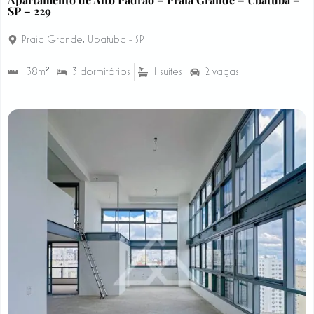
SP – 229
Praia Grande
,
Ubatuba - SP
138m²
3 dormitórios
1 suítes
2 vagas