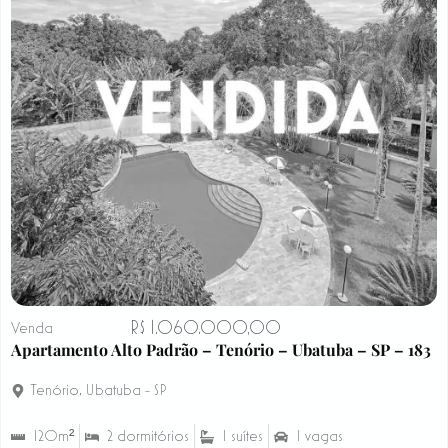
R$ 1.060.000,00
Venda
Apartamento Alto Padrão – Tenório – Ubatuba – SP – 183
Tenório
,
Ubatuba - SP
120m²
2 dormitórios
1 suítes
1 vagas