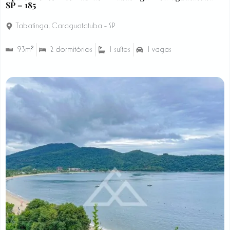
SP – 185
Tabatinga
,
Caraguatatuba - SP
93m²
2 dormitórios
1 suítes
1 vagas