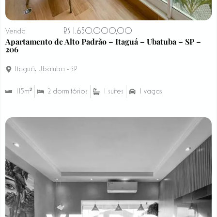
R$ 1.650.000,00
Venda
Apartamento de Alto Padrão – Itaguá – Ubatuba – SP –
206
Itaguá
,
Ubatuba - SP
115m²
2 dormitórios
1 suítes
1 vagas