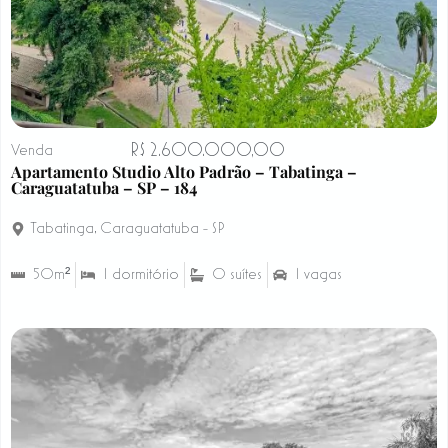
R$ 2.600.000,00
Venda
Apartamento Studio Alto Padrão – Tabatinga –
Caraguatatuba – SP – 184
Tabatinga
,
Caraguatatuba - SP
50m²
1 dormitório
0 suítes
1 vagas