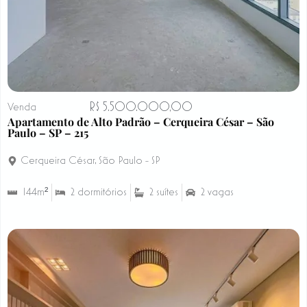
R$ 5.500.000,00
Venda
Apartamento de Alto Padrão – Cerqueira César – São
Paulo – SP – 215
Cerqueira César
,
São Paulo - SP
144m²
2 dormitórios
2 suítes
2 vagas