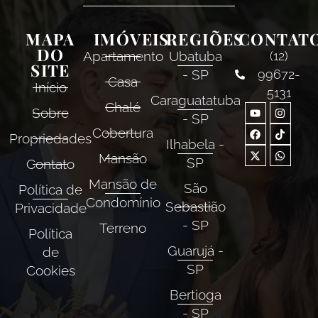
MAPA
IMÓVEIS
REGIÕES
CONTAT
DO
Apartamento
Ubatuba
(12)
SITE
- SP
99672-
Casa
Início
5131
Caraguatatuba
Chalé
Sobre
- SP
Cobertura
Propriedades
Ilhabela -
Mansão
SP
Contato
Mansão de
São
Política de
Condomínio
Sebastião
Privacidade
- SP
Terreno
Política
Guarujá -
de
SP
Cookies
Bertioga
- SP