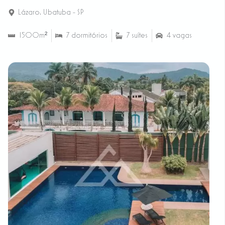
Lázaro
,
Ubatuba - SP
1500m²
7 dormitórios
7 suítes
4 vagas