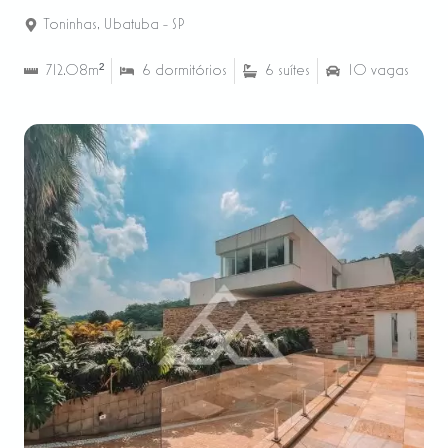
Toninhas
,
Ubatuba - SP
712.08m²
6 dormitórios
6 suítes
10 vagas