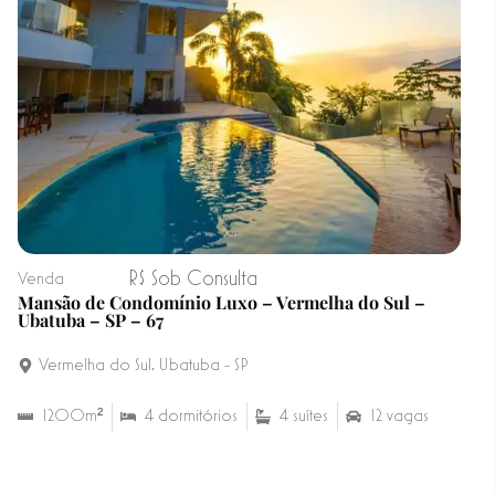
R$ Sob Consulta
Venda
Mansão de Condomínio Luxo – Vermelha do Sul –
Ubatuba – SP – 67
Vermelha do Sul
,
Ubatuba - SP
1200m²
4 dormitórios
4 suítes
12 vagas