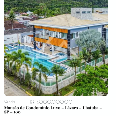
R$ 15.000.000,00
Venda
Mansão de Condomínio Luxo – Lázaro – Ubatuba –
SP – 100