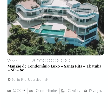
R$ 39.500.000,00
Venda
Mansão de Condomínio Luxo – Santa Rita – Ubatuba
– SP – 80
Santa Rita
,
Ubatuba - SP
2.205m²
10 dormitórios
10 suítes
15 vagas