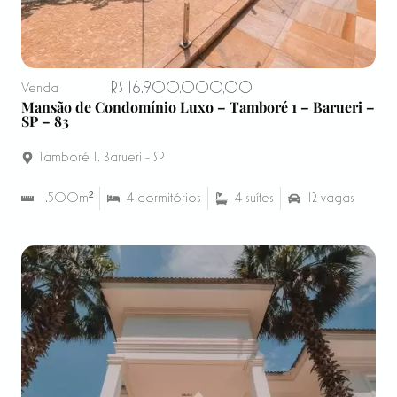
R$ 16.900.000,00
Venda
Mansão de Condomínio Luxo – Tamboré 1 – Barueri –
SP – 83
Tamboré 1
,
Barueri - SP
1.500m²
4 dormitórios
4 suítes
12 vagas