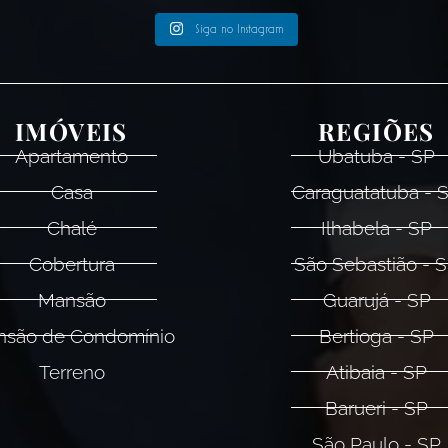
Siga no Instagram
IMÓVEIS
REGIÕES
Apartamento
Ubatuba - SP
Casa
Caraguatatuba - 
Chalé
Ilhabela - SP
Cobertura
São Sebastião - 
Mansão
Guarujá - SP
são de Condomínio
Bertioga - SP
Terreno
Atibaia - SP
Barueri - SP
São Paulo - SP