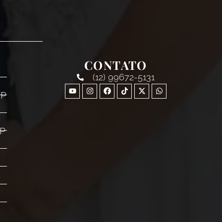
CONTATO
(12) 99672-5131
SP
SP