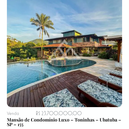
R$ 23.700.000,00
Venda
Mansão de Condomínio Luxo – Toninhas – Ubatuba –
SP – 155