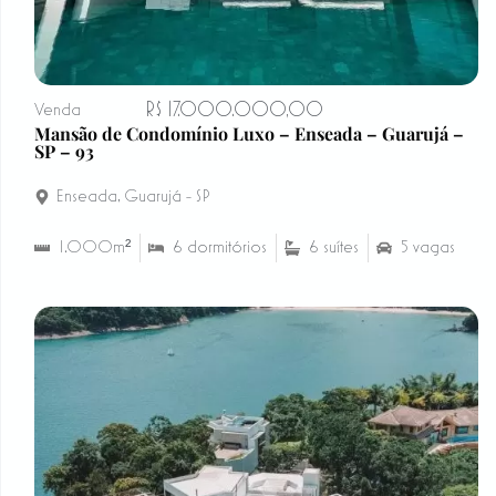
R$ 17.000.000,00
Venda
Mansão de Condomínio Luxo – Enseada – Guarujá –
SP – 93
Enseada
,
Guarujá - SP
1.000m²
6 dormitórios
6 suítes
5 vagas