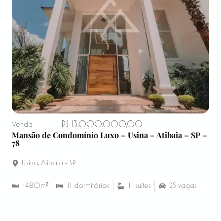
R$ 13.000.000,00
Venda
Mansão de Condomínio Luxo – Usina – Atibaia – SP –
78
Usina
,
Atibaia - SP
1480m²
11 dormitórios
11 suítes
25 vagas