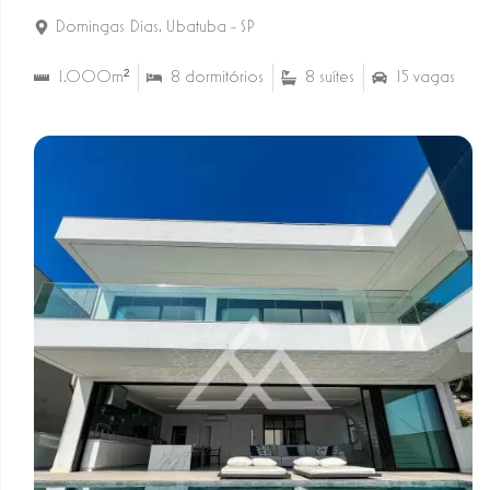
Domingas Dias
,
Ubatuba - SP
1.000m²
8 dormitórios
8 suítes
15 vagas