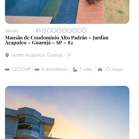
R$ 15.000.000,00
Venda
Mansão de Condomínio Alto Padrão – Jardim
Acapulco – Guarujá – SP – 82
Jardim Acapulco
,
Guarujá - SP
1.200m²
6 dormitórios
7 suítes
10 vagas