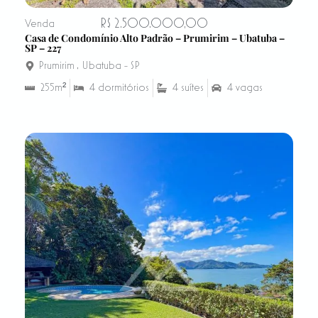
R$ 2.500.000,00
Venda
Casa de Condomínio Alto Padrão – Prumirim – Ubatuba –
SP – 227
Prumirim
,
Ubatuba - SP
255m²
4 dormitórios
4 suítes
4 vagas