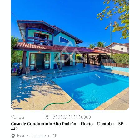
R$ 1.200.000,00
Venda
Casa de Condomínio Alto Padrão – Horto – Ubatuba – SP –
228
Horto
,
Ubatuba - SP