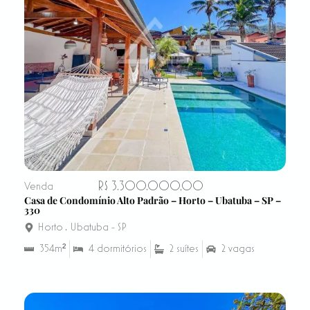
R$ 3.300.000,00
Venda
Casa de Condomínio Alto Padrão – Horto – Ubatuba – SP –
330
Horto
,
Ubatuba - SP
354m²
4 dormitórios
2 suítes
2 vagas