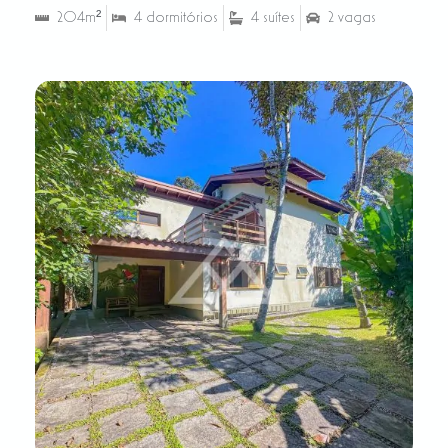
204m²
4 dormitórios
4 suítes
2 vagas