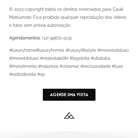
© 2023 copyright todos os direitos reservados para Cauê
Matsumoto. Fica proibida qualquer reprodução dos vídeos
e fotos sem prévia autorização.
Agendamentos:
(12) 99672-5131
#luxuryhome#luxuryhomes #luxurylifestyle #imoveisdeluxo
#imoveldeluxo #realestatelife #lagoinha #ubatuba
#investimento #natureza #vistamar #exclusividade #luxo
#estilodevida #sp
AGENDE UMA VISITA