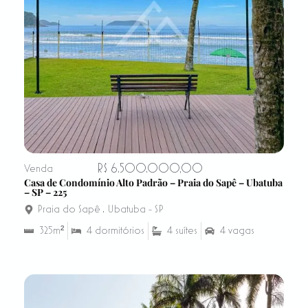
R$ 6.500.000,00
Venda
Casa de Condomínio Alto Padrão – Praia do Sapê – Ubatuba
– SP – 225
Praia do Sapê
,
Ubatuba - SP
325m²
4 dormitórios
4 suítes
4 vagas