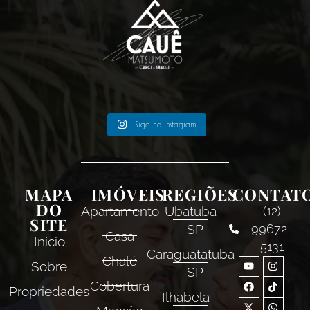
Siga no Instagram
MAPA
IMÓVEIS
REGIÕES
CONTAT
DO
Apartamento
Ubatuba
(12)
SITE
- SP
99672-
Casa
Início
5131
Caraguatatuba
Chalé
Sobre
- SP
Cobertura
Propriedades
Ilhabela -