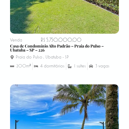
R$ 5.750.000,00
Venda
Casa de Condomínio Alto Padrão – Praia do Pulso –
Ubatuba – SP – 226
Praia do Pulso
,
Ubatuba - SP
200m²
4 dormitórios
1 suítes
3 vagas