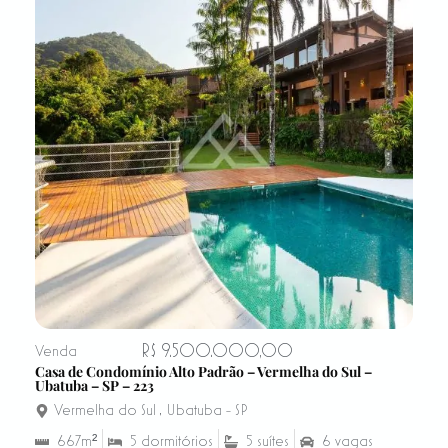
R$ 9.500.000,00
Venda
Casa de Condomínio Alto Padrão – Vermelha do Sul –
Ubatuba – SP – 223
Vermelha do Sul
,
Ubatuba - SP
667m²
5 dormitórios
5 suítes
6 vagas