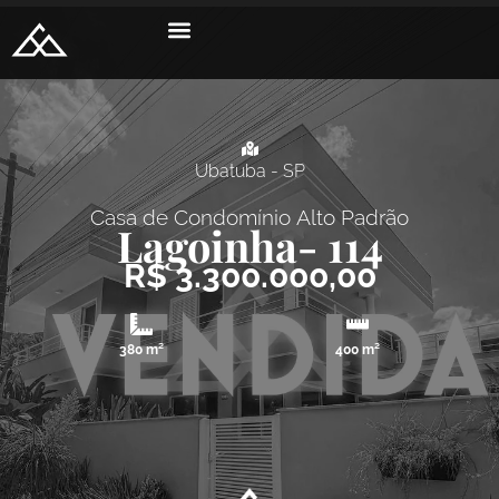
Ubatuba - SP
Casa de Condomínio
Alto Padrão
Lagoinha
- 114
R$ 3.300.000,00
380 m²
400 m²