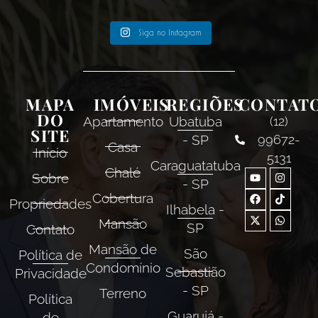
Siga no Instagram
MAPA
IMÓVEIS
REGIÕES
CONTAT
DO
Apartamento
Ubatuba
(12)
SITE
- SP
99672-
Casa
Início
5131
Caraguatatuba
Chalé
Sobre
- SP
Cobertura
Propriedades
Ilhabela -
Mansão
SP
Contato
Mansão de
São
Política de
Condomínio
Sebastião
Privacidade
- SP
Terreno
Política
Guarujá -
de