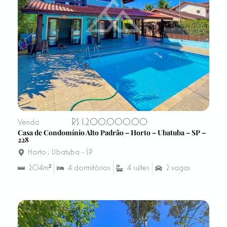
R$ 1.200.000,00
Venda
Casa de Condomínio Alto Padrão – Horto – Ubatuba – SP –
228
Horto
,
Ubatuba - SP
204m²
4 dormitórios
4 suítes
2 vagas