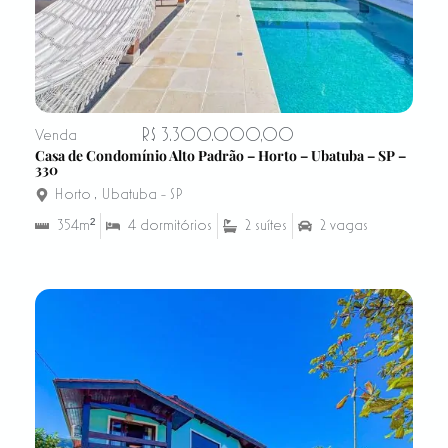
R$ 3.300.000,00
Venda
Casa de Condomínio Alto Padrão – Horto – Ubatuba – SP –
330
Horto
,
Ubatuba - SP
354m²
4 dormitórios
2 suítes
2 vagas