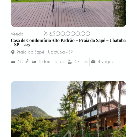
R$ 6.500.000,00
Venda
Casa de Condomínio Alto Padrão – Praia do Sapê – Ubatuba
– SP – 225
Praia do Sapê
,
Ubatuba - SP
325m²
4 dormitórios
4 suítes
4 vagas