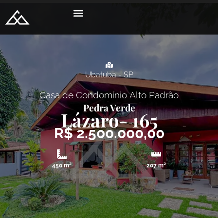
Ubatuba - SP
Casa de Condomínio
Alto Padrão
Pedra Verde
Lázaro
- 165
R$ 2.500.000,00
450 m²
207 m²