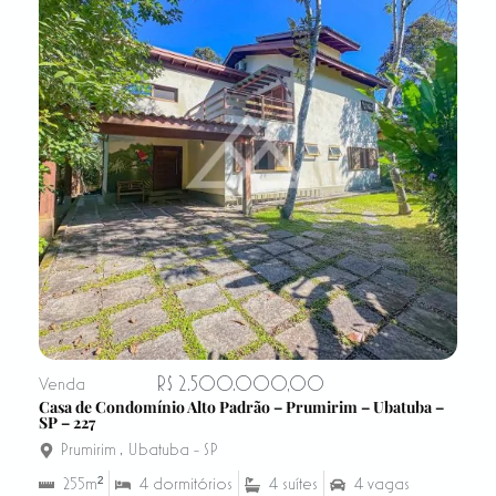
R$ 2.500.000,00
Venda
Casa de Condomínio Alto Padrão – Prumirim – Ubatuba –
SP – 227
Prumirim
,
Ubatuba - SP
255m²
4 dormitórios
4 suítes
4 vagas