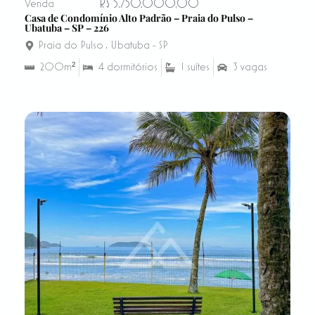
R$ 5.750.000,00
Venda
Casa de Condomínio Alto Padrão – Praia do Pulso –
Ubatuba – SP – 226
Praia do Pulso
,
Ubatuba - SP
200m²
4 dormitórios
1 suítes
3 vagas