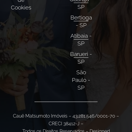
SP
Cookies
Bertioga
- SP
Atibaia -
SP
Barueri -
SP
São
Paulo -
SP
Cauê Matsumoto Imóveis – 43.281.546/0001-70 –
CRECI 38412-J –
Todos os Direitos Reservados – Designed