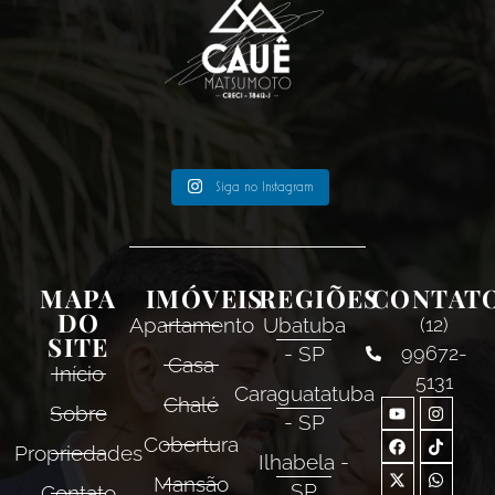
Siga no Instagram
MAPA
IMÓVEIS
REGIÕES
CONTAT
DO
Apartamento
Ubatuba
(12)
SITE
- SP
99672-
Casa
Início
5131
Caraguatatuba
Chalé
Sobre
- SP
Cobertura
Propriedades
Ilhabela -
Mansão
SP
Contato