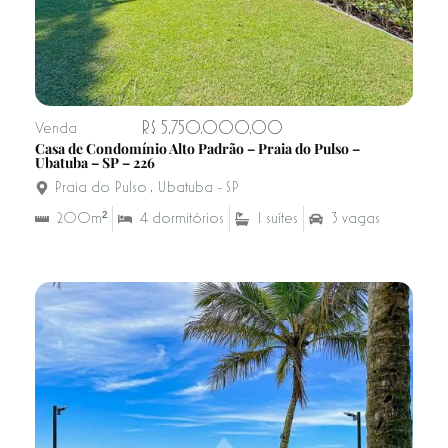
R$ 5.750.000,00
Venda
Casa de Condomínio Alto Padrão – Praia do Pulso –
Ubatuba – SP – 226
Praia do Pulso
,
Ubatuba - SP
200m²
4 dormitórios
1 suítes
3 vagas