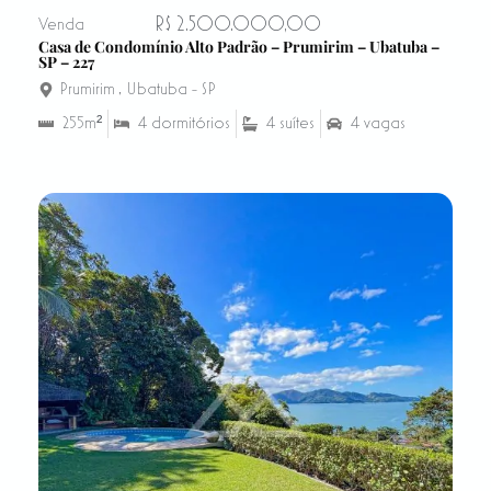
R$ 2.500.000,00
Venda
Casa de Condomínio Alto Padrão – Prumirim – Ubatuba –
SP – 227
Prumirim
,
Ubatuba - SP
255m²
4 dormitórios
4 suítes
4 vagas