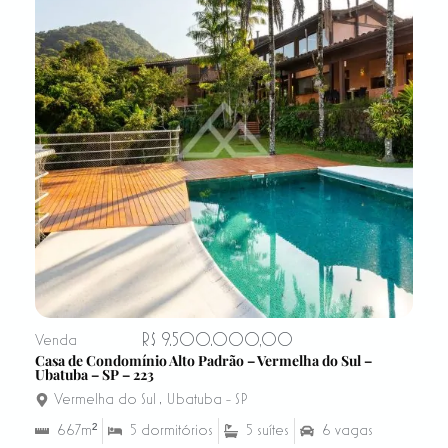
R$ 9.500.000,00
Venda
Casa de Condomínio Alto Padrão – Vermelha do Sul –
Ubatuba – SP – 223
Vermelha do Sul
,
Ubatuba - SP
667m²
5 dormitórios
5 suítes
6 vagas