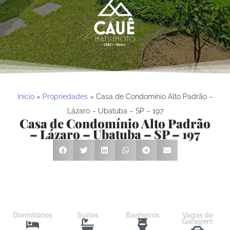
Início
»
Propriedades
»
Casa de Condomínio Alto Padrão –
Lázaro – Ubatuba – SP – 197
Casa de Condomínio Alto Padrão
– Lázaro – Ubatuba – SP – 197
Dormitórios
Suítes
Banheiros
Vagas de
Garagem