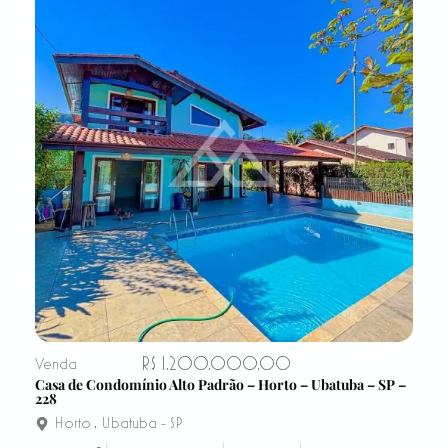
R$ 1.200.000,00
Venda
Casa de Condomínio Alto Padrão – Horto – Ubatuba – SP –
228
Horto
,
Ubatuba - SP