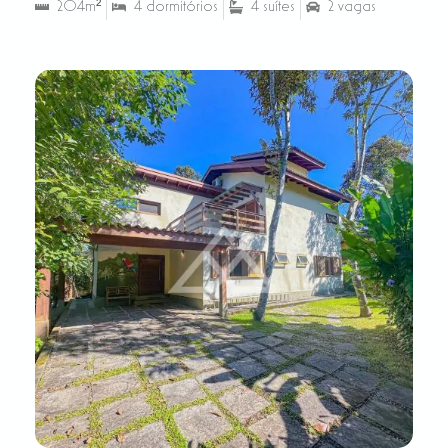
204m²
4 dormitórios
4 suítes
2 vagas