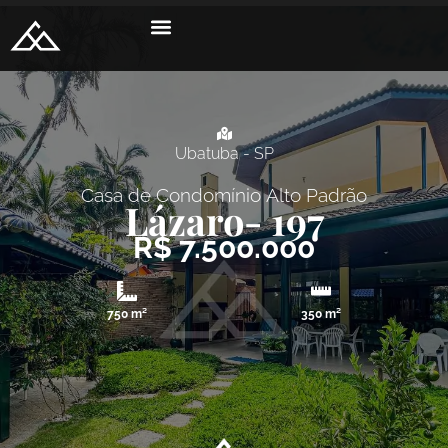
Ubatuba - SP
Casa de Condomínio
Alto Padrão
Lázaro
- 197
R$ 7.500.000
750 m²
350 m²