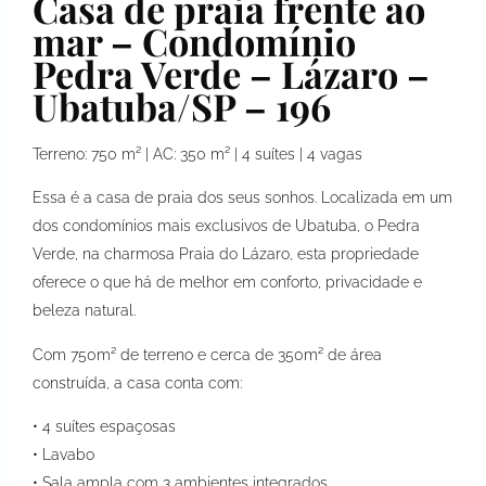
Casa de praia frente ao
mar – Condomínio
Pedra Verde – Lázaro –
Ubatuba/SP – 196
Terreno: 750 m² | AC: 350 m² | 4 suítes | 4 vagas
Essa é a casa de praia dos seus sonhos. Localizada em um
dos condomínios mais exclusivos de Ubatuba, o Pedra
Verde, na charmosa Praia do Lázaro, esta propriedade
oferece o que há de melhor em conforto, privacidade e
beleza natural.
Com 750m² de terreno e cerca de 350m² de área
construída, a casa conta com:
• 4 suítes espaçosas
• Lavabo
• Sala ampla com 3 ambientes integrados