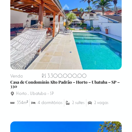
R$ 3.300.000,00
Venda
Casa de Condomínio Alto Padrão – Horto – Ubatuba – SP –
330
Horto
,
Ubatuba - SP
354m²
4 dormitórios
2 suítes
2 vagas