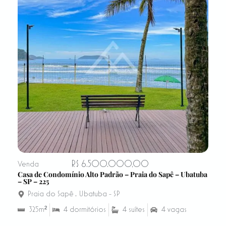
R$ 6.500.000,00
Venda
Casa de Condomínio Alto Padrão – Praia do Sapê – Ubatuba
– SP – 225
Praia do Sapê
,
Ubatuba - SP
325m²
4 dormitórios
4 suítes
4 vagas