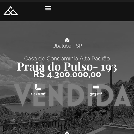
Ubatuba - SP
Casa de Condomínio
Alto Padrão
Praia do Pulso
- 193
R$ 4.300.000,00
1.420 m²
323 m²