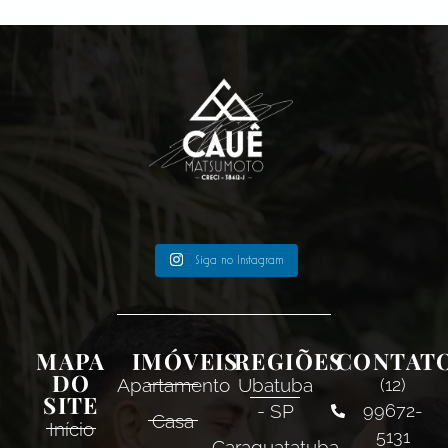
Siga no Instagram
MAPA
IMÓVEIS
REGIÕES
CONTAT
DO
Apartamento
Ubatuba
(12)
SITE
- SP
99672-
Casa
Início
5131
Caraguatatuba