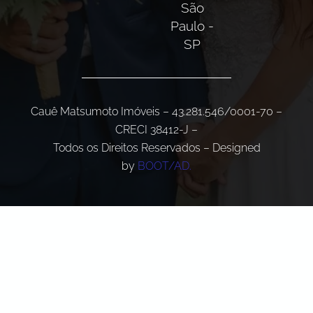
São
Paulo -
SP
Cauê Matsumoto Imóveis – 43.281.546/0001-70 –
CRECI 38412-J –
Todos os Direitos Reservados – Designed
by
BOOT/AD.