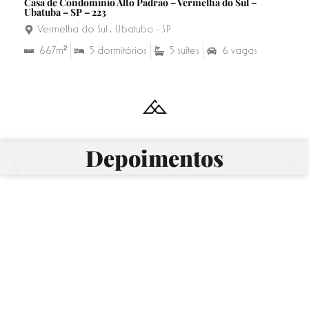
Casa de Condomínio Alto Padrão – Vermelha do Sul –
Ubatuba – SP – 223
Vermelha do Sul
,
Ubatuba - SP
667m²
5 dormitórios
5 suítes
6 vagas
Depoimentos