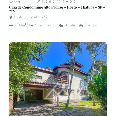
R$ 1.200.000,00
Venda
Casa de Condomínio Alto Padrão – Horto – Ubatuba – SP –
228
Horto
,
Ubatuba - SP
204m²
4 dormitórios
4 suítes
2 vagas