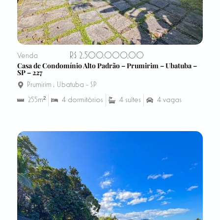
R$ 2.500.000,00
Venda
Casa de Condomínio Alto Padrão – Prumirim – Ubatuba –
SP – 227
Prumirim
,
Ubatuba - SP
255m²
4 dormitórios
4 suítes
4 vagas