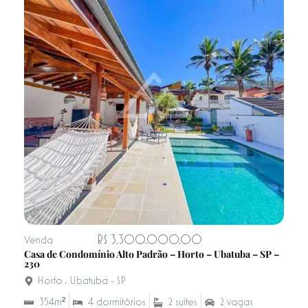
R$ 3.300.000,00
Venda
Casa de Condomínio Alto Padrão – Horto – Ubatuba – SP –
230
Horto
,
Ubatuba - SP
354m²
4 dormitórios
2 suítes
2 vagas