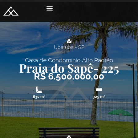
Ubatuba - SP
Casa de Condomínio
Alto Padrão
Praia do Sapê
- 225
R$ 6.500.000,00
630 m²
325 m²