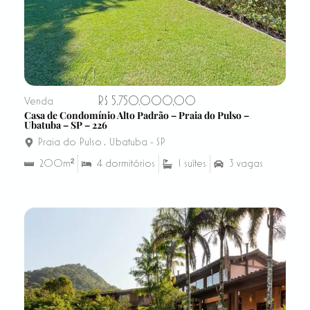
R$ 5.750.000,00
Venda
Casa de Condomínio Alto Padrão – Praia do Pulso –
Ubatuba – SP – 226
Praia do Pulso
,
Ubatuba - SP
200m²
4 dormitórios
1 suítes
3 vagas