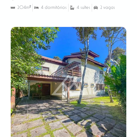
204m²
4 dormitórios
4 suítes
2 vagas