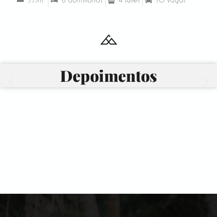
533m²
6 dormitórios
4 suítes
10 vagas
Depoimentos