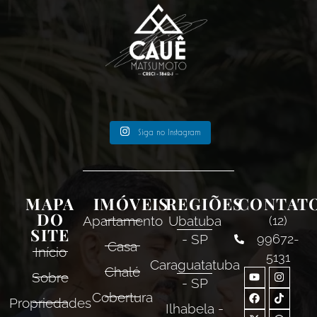
Siga no Instagram
MAPA
IMÓVEIS
REGIÕES
CONTAT
DO
Apartamento
Ubatuba
(12)
SITE
- SP
99672-
Casa
Início
5131
Caraguatatuba
Chalé
Sobre
- SP
Cobertura
Propriedades
Ilhabela -