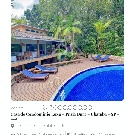
R$ 13.000.000,00
Venda
Casa de Condomínio Luxo – Praia Dura – Ubatuba – SP –
222
Praia Dura
,
Ubatuba - SP