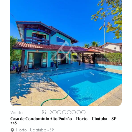
R$ 1.200.000,00
Venda
Casa de Condomínio Alto Padrão – Horto – Ubatuba – SP –
228
Horto
,
Ubatuba - SP