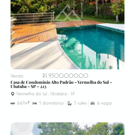
R$ 9.500.000,00
Venda
Casa de Condomínio Alto Padrão – Vermelha do Sul –
Ubatuba – SP – 223
Vermelha do Sul
,
Ubatuba - SP
667m²
5 dormitórios
5 suítes
6 vagas