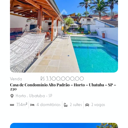
R$ 3.300.000,00
Venda
Casa de Condomínio Alto Padrão – Horto – Ubatuba – SP –
230
Horto
,
Ubatuba - SP
354m²
4 dormitórios
2 suítes
2 vagas