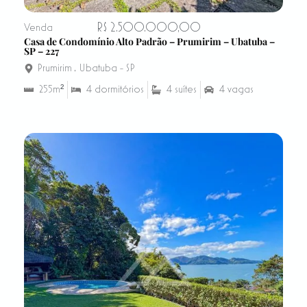
R$ 2.500.000,00
Venda
Casa de Condomínio Alto Padrão – Prumirim – Ubatuba –
SP – 227
Prumirim
,
Ubatuba - SP
255m²
4 dormitórios
4 suítes
4 vagas