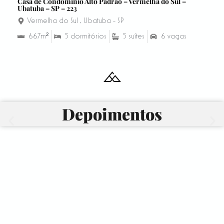
Casa de Condomínio Alto Padrão – Vermelha do Sul –
Ubatuba – SP – 223
Vermelha do Sul
,
Ubatuba - SP
667m²
5 dormitórios
5 suítes
6 vagas
Depoimentos