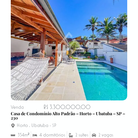
R$ 3.300.000,00
Venda
Casa de Condomínio Alto Padrão – Horto – Ubatuba – SP –
230
Horto
,
Ubatuba - SP
354m²
4 dormitórios
2 suítes
2 vagas