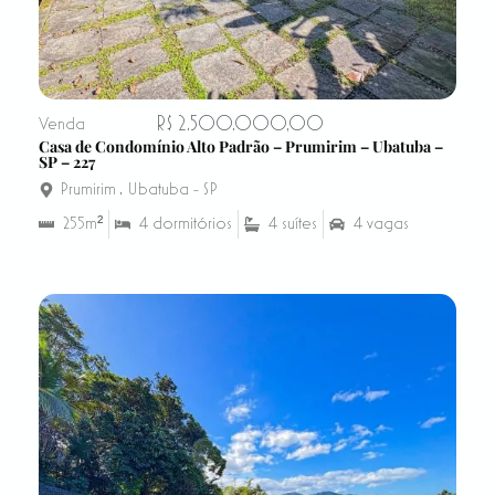
R$ 2.500.000,00
Venda
Casa de Condomínio Alto Padrão – Prumirim – Ubatuba –
SP – 227
Prumirim
,
Ubatuba - SP
255m²
4 dormitórios
4 suítes
4 vagas