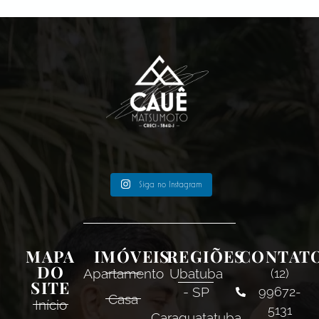
Siga no Instagram
MAPA
IMÓVEIS
REGIÕES
CONTAT
DO
Apartamento
Ubatuba
(12)
SITE
- SP
99672-
Casa
Início
5131
Caraguatatuba