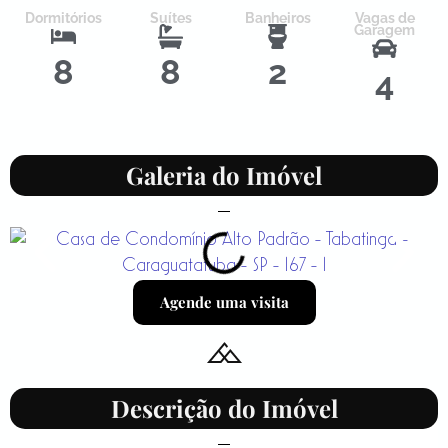
Dormitórios
Suítes
Banheiros
Vagas de
Garagem
8
8
2
4
Galeria do Imóvel
Agende uma visita
Descrição do Imóvel