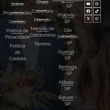
Chalé
Sobre
- SP
Cobertura
Propriedades
Ilhabela -
Mansão
SP
Contato
Mansão de
São
Política de
Condomínio
Sebastião
Privacidade
- SP
Terreno
Política
Guarujá -
de
SP
Cookies
Bertioga
- SP
Atibaia -
SP
Barueri -
SP