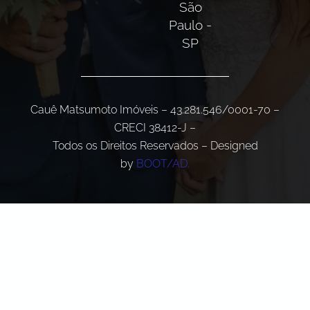
São
Paulo -
SP
Cauê Matsumoto Imóveis – 43.281.546/0001-70 –
CRECI 38412-J –
Todos os Direitos Reservados – Designed
by
BOOT/AD.