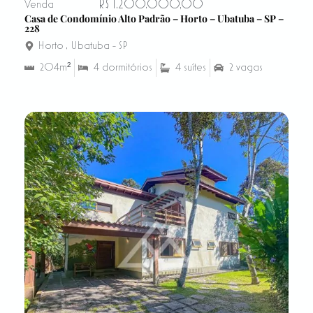
R$ 1.200.000,00
Venda
Casa de Condomínio Alto Padrão – Horto – Ubatuba – SP –
228
Horto
,
Ubatuba - SP
204m²
4 dormitórios
4 suítes
2 vagas