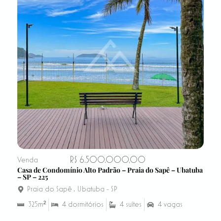
R$ 6.500.000,00
Venda
Casa de Condomínio Alto Padrão – Praia do Sapê – Ubatuba
– SP – 225
Praia do Sapê
,
Ubatuba - SP
325m²
4 dormitórios
4 suítes
4 vagas