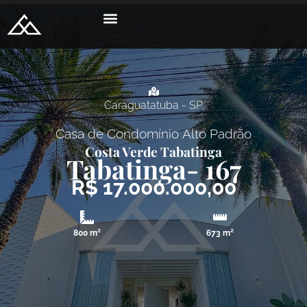
Caraguatatuba - SP
Casa de Condomínio
Alto Padrão
Costa Verde Tabatinga
Tabatinga
- 167
R$ 17.000.000,00
800 m²
673 m²