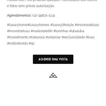
e fotos sem prévia autorização.
Agendamentos:
(12) 99672-5131
#luxuryhome#luxuryhomes #luxurylifestyle #imoveisdeluxo
#imoveldeluxo #realestatelife #toninhas #ubatuba
#investimento #natureza #vistamar #exclusividade #luxo
#estilodevida #sp
AGENDE UMA VISITA