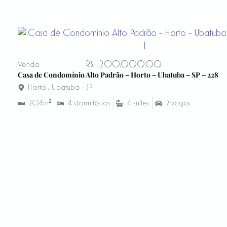
R$ 1.200.000,00
Venda
Casa de Condomínio Alto Padrão – Horto – Ubatuba – SP – 228
Horto
,
Ubatuba - SP
204m²
4 dormitórios
4 suítes
2 vagas