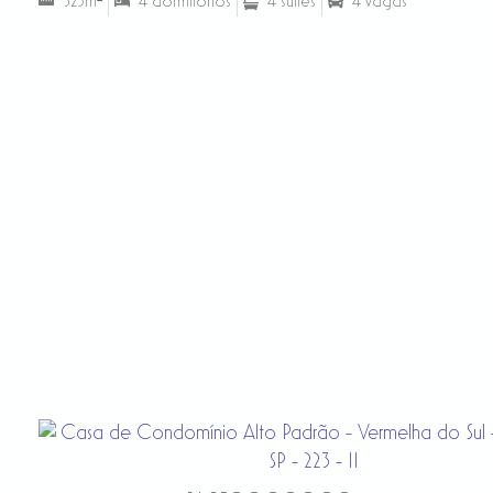
325m²
4 dormitórios
4 suítes
4 vagas