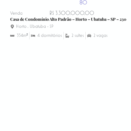
R$ 3.300.000,00
Venda
Casa de Condomínio Alto Padrão – Horto – Ubatuba – SP – 230
Horto
,
Ubatuba - SP
354m²
4 dormitórios
2 suítes
2 vagas