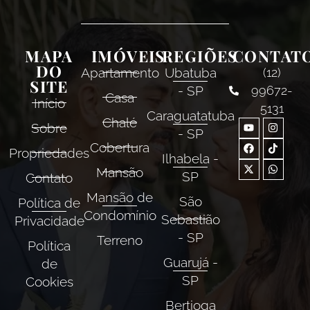
MAPA
IMÓVEIS
REGIÕES
CONTAT
DO
Apartamento
Ubatuba
(12)
SITE
- SP
99672-
Casa
Início
5131
Caraguatatuba
Chalé
Sobre
- SP
Cobertura
Propriedades
Ilhabela -
Mansão
SP
Contato
Mansão de
São
Política de
Condomínio
Sebastião
Privacidade
- SP
Terreno
Política
Guarujá -
de
SP
Cookies
Bertioga