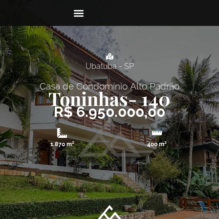
Ubatuba - SP
Casa de Condomínio
Alto Padrão
Toninhas
- 140
R$ 6.950.000,00
1.870 m²
400 m²