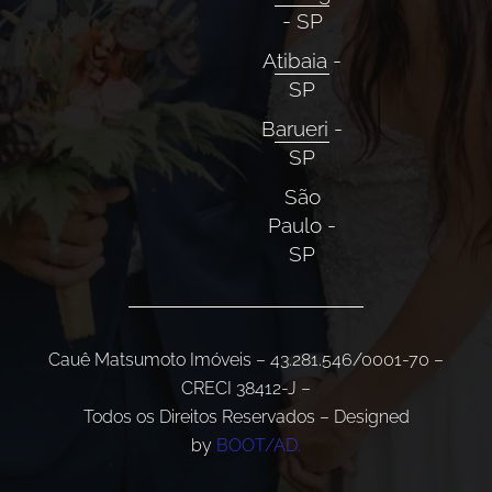
- SP
Atibaia -
SP
Barueri -
SP
São
Paulo -
SP
Cauê Matsumoto Imóveis – 43.281.546/0001-70 –
CRECI 38412-J –
Todos os Direitos Reservados – Designed
by
BOOT/AD.