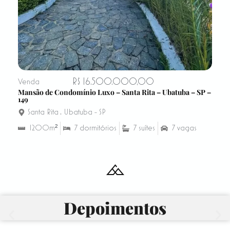
R$ 16.500.000,00
Venda
Mansão de Condomínio Luxo – Santa Rita – Ubatuba – SP –
149
Santa Rita
,
Ubatuba - SP
1200m²
7 dormitórios
7 suítes
7 vagas
Depoimentos