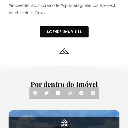
#imoveldeluxo #litoralnorte #sp #caraguatatuba #project
#architecture #luxo
AGENDE UMA VISITA
Por dentro do Imóvel