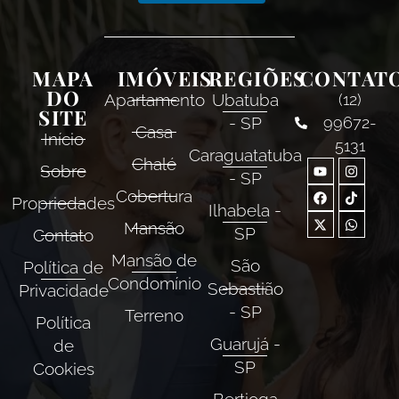
MAPA
IMÓVEIS
REGIÕES
CONTAT
DO
Apartamento
Ubatuba
(12)
SITE
- SP
99672-
Casa
Início
5131
Caraguatatuba
Chalé
Sobre
- SP
Cobertura
Propriedades
Ilhabela -
Mansão
SP
Contato
Mansão de
São
Política de
Condomínio
Sebastião
Privacidade
- SP
Terreno
Política
Guarujá -
de
SP
Cookies