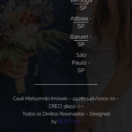
Bertioga
- SP
Atibaia -
SP
Barueri -
SP
São
Paulo -
SP
Cauê Matsumoto Imóveis – 43.281.546/0001-70 –
CRECI 38412-J –
Todos os Direitos Reservados – Designed
by
BOOT/AD.