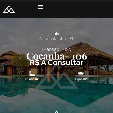
Caraguatatuba - SP
Mansão
Luxo
Cocanha
- 106
R$ A Consultar
18.000 m²
1.400 m²