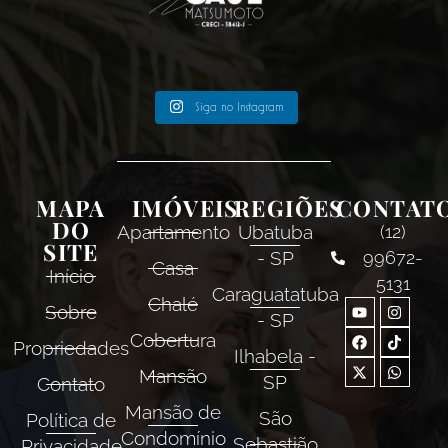
Siga no Instagram
MAPA
IMÓVEIS
REGIÕES
CONTAT
DO
Apartamento
Ubatuba
(12)
SITE
- SP
99672-
Casa
Início
5131
Caraguatatuba
Chalé
Sobre
- SP
Cobertura
Propriedades
Ilhabela -
Mansão
SP
Contato
Mansão de
São
Política de
Condomínio
Sebastião
Privacidade