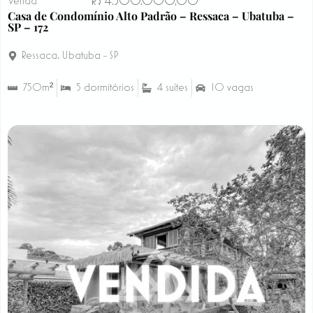
R$ 4.500.000,00
Venda
Casa de Condomínio Alto Padrão – Ressaca – Ubatuba –
SP – 172
Ressaca
,
Ubatuba - SP
750m²
5 dormitórios
4 suítes
10 vagas