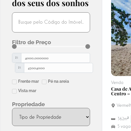
dos seus dos sonhos
Filtro de Preço
R$
R$
Frente mar
Pé na areia
Venda
Casa de 
Vista mar
Centro –
Propriedade
Vermel
362m²
5 vaga