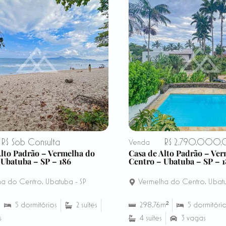
R$ Sob Consulta
R$ 2.790.000
Venda
Alto Padrão – Vermelha do
Casa de Alto Padrão – Ve
 Ubatuba – SP – 186
Centro – Ubatuba – SP – 1
ha do Centro
,
Ubatuba - SP
Vermelha do Centro
,
Ubatu
5 dormitórios
2 suítes
298.76m²
5 dormitóri
s
4 suítes
3 vagas