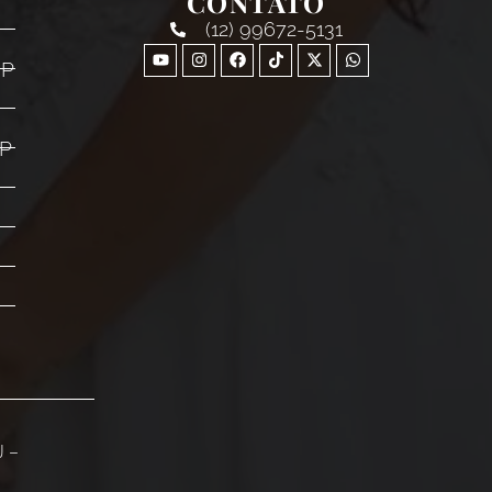
CONTATO
(12) 99672-5131
SP
SP
J –