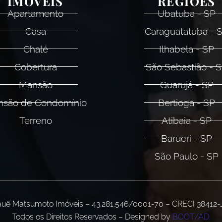
IMÓVEIS
REGIÕES
Apartamento
Ubatuba - SP
Casa
Caraguatatuba - 
Chalé
Ilhabela - SP
Cobertura
São Sebastião - 
Mansão
Guarujá - SP
são de Condomínio
Bertioga - SP
Terreno
Atibaia - SP
Barueri - SP
São Paulo - SP
uê Matsumoto Imóveis – 43.281.546/0001-70 – CRECI 38412-
Todos os Direitos Reservados – Designed by
BOOT/AD.