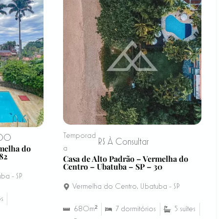
Temporad
,00
R$ À Consultar
rmelha do
a
82
Casa de Alto Padrão – Vermelha do
Centro – Ubatuba – SP – 30
ba - SP
Vermelha do Centro
,
Ubatuba - SP
os
680m²
7 dormitórios
5 suítes